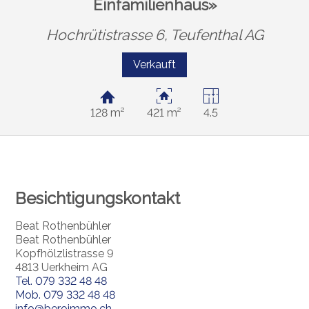
Einfamilienhaus»
Hochrütistrasse 6,
Teufenthal AG
Verkauft
128 m²
421 m²
4.5
Besichtigungskontakt
Beat Rothenbühler
Beat Rothenbühler
Kopfhölzlistrasse 9
4813 Uerkheim AG
Tel.
079 332 48 48
Mob.
079 332 48 48
info@beroimmo.ch