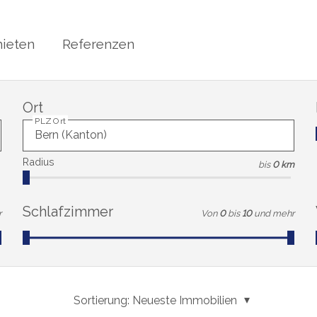
ieten
Referenzen
Ort
PLZ Ort
Radius
bis
0 km
Schlafzimmer
r
Von
0
bis
10
und mehr
Sortierung:
Neueste Immobilien