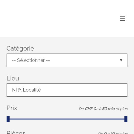
Catégorie
-- Sélectionner --
Lieu
NPA Localité
Prix
De
CHF 0.-
à
50 mio
et plus
Pièces
De
0
à
10
et plus