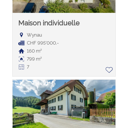
Maison individuelle
Wynau
CHF 995'000.-
160 m²
799 m²
7