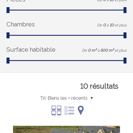
Chambres
De
0
à
10
et plus
Surface habitable
De
0 m²
à
500 m²
et plus
10
résultats
Tri:
Biens les + récents