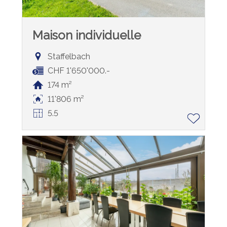
Maison individuelle
Staffelbach
CHF 1'650'000.-
174 m²
11'806 m²
5.5