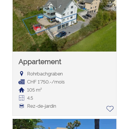
Appartement
Rohrbachgraben
CHF 1'750.-/mois
105 m²
4.5
Rez-de-jardin