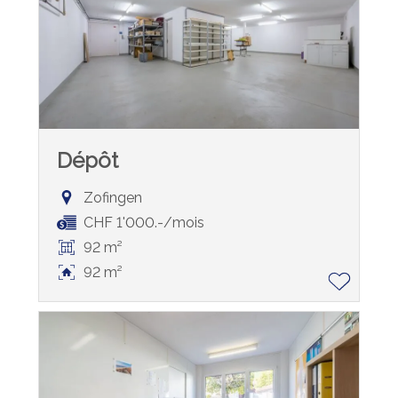
Dépôt
Zofingen
CHF 1'000.-/mois
92 m²
92 m²