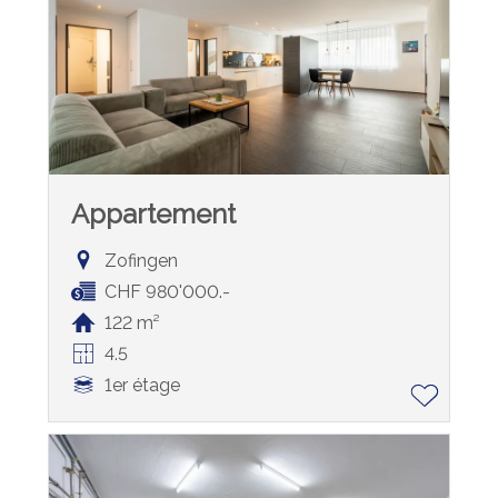
Appartement
Zofingen
CHF 980'000.-
122 m²
4.5
1er étage