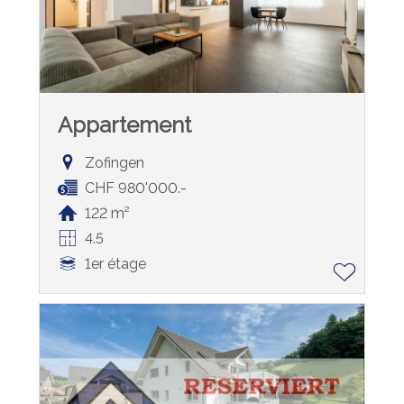
Appartement
Zofingen
CHF 980'000.-
122 m²
4.5
1er étage