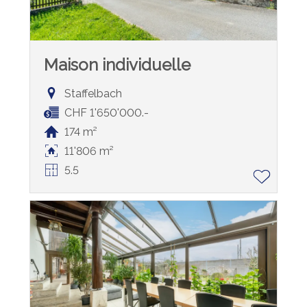
Maison individuelle
Staffelbach
CHF 1'650'000.-
174 m²
11'806 m²
5.5